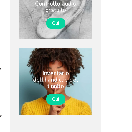
Controllo audio
gratuito
Qui
o
Inventario
dell'handicap del
tinnito
Qui
o,