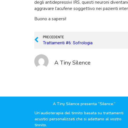
degli antidepressivi IRS, questi neuroni diventano 
aggravare l’acufene soggettivo nei pazienti inter
Buono a sapersi!
PRECEDENTE
Trattamenti #6: Sofrologia
A Tiny Silence
A Tiny Silence presenta “Silence.”
Un’audioterapia del tinnito basata su trattamenti
acustici personalizzati che si adattano al vostro
tinnito.