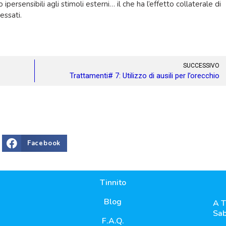
ipersensibili agli stimoli esterni… il che ha l’effetto collaterale di
essati.
SUCCESSIVO
Trattamenti# 7: Utilizzo di ausili per l’orecchio
Facebook
Tinnito
Blog
A T
Sab
F.A.Q.