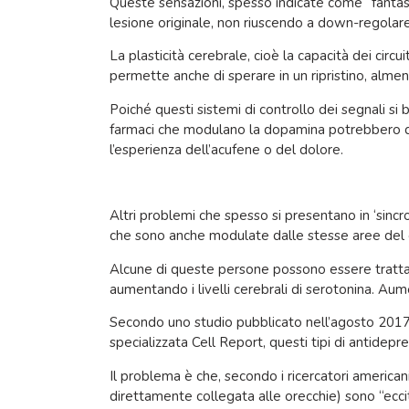
Queste sensazioni, spesso indicate come “fantasm
lesione originale, non riuscendo a down-regolar
La plasticità cerebrale, cioè la capacità dei circui
permette anche di sperare in un ripristino, almeno
Poiché questi sistemi di controllo dei segnali si 
farmaci che modulano la dopamina potrebbero quindi
l’esperienza dell’acufene o del dolore.
Altri problemi che spesso si presentano in ‘sincro
che sono anche modulate dalle stesse aree del 
Alcune di queste persone possono essere trattate
aumentando i livelli cerebrali di serotonina. Aume
Secondo uno studio pubblicato nell’agosto 2017 d
specializzata Cell Report, questi tipi di antidep
Il problema è che, secondo i ricercatori american
direttamente collegata alle orecchie) sono “eccita