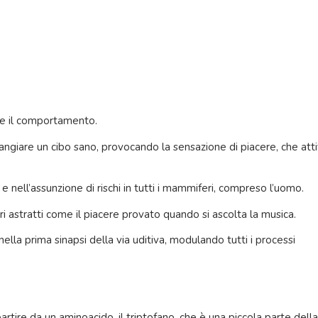
te il comportamento.
giare un cibo sano, provocando la sensazione di piacere, che att
e nell’assunzione di rischi in tutti i mammiferi, compreso l’uomo.
i astratti come il piacere provato quando si ascolta la musica.
lla prima sinapsi della via uditiva, modulando tutti i processi
artire da un aminoacido, il triptofano, che è una piccola parte dell