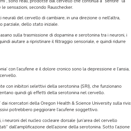
i”, sono reali, prodotte dal cervello che continua a “sentire” la
e le sensazioni, secondo Rauschecker.
ti neurali del cervello di cambiare, in una direzione o nell’altra,
 parziale, dello stato iniziale.
basano sulla trasmissione di dopamina e serotonina tra i neuroni, i
 aiutare a ripristinare il filtraggio sensoriale, e quindi ridurre
nia’ con l’acufene e il dolore cronico sono la depressione e l’ansia,
cervello.
 con inibitori selettivi della serotonina (SRI), che funzionano
ntano quindi gli effetti della serotonina nel cervello.
ai ricercatori della Oregon Health & Science University sulla rivis
ressivi potrebbero peggiorare l’acufene soggettivo.
i, i neuroni del nucleo cocleare dorsale (un’area del cervello
ti” dall’amplificazione dell’azione della serotonina. Sotto l’azione