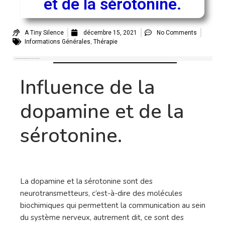
et de la sérotonine.
A Tiny Silence
décembre 15, 2021
No Comments
,
Informations Générales
Thérapie
Nous aborderons ici la dopamine et la sérotonine et leur relation avec les acouphènes.
Influence de la
dopamine et de la
sérotonine.
La dopamine et la sérotonine sont des
neurotransmetteurs, c’est-à-dire des molécules
biochimiques qui permettent la communication au sein
du système nerveux, autrement dit, ce sont des