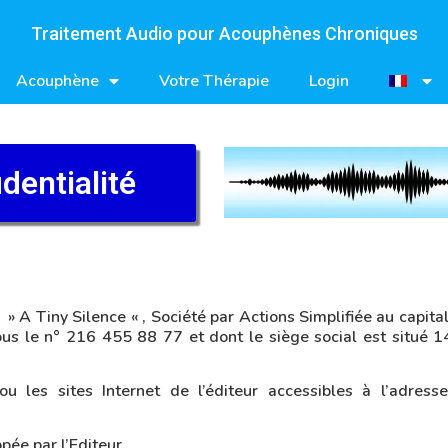
Traitement Audio pour Acouphènes Chroniques
Acouphène
Votre Thérapie
Login
dentialité
 » A Tiny Silence « , Société par Actions Simplifiée au capit
s le n° 216 455 88 77 et dont le siège social est situé 1
 les sites Internet de l’éditeur accessibles à l’adresse h
pée par l’Editeur.