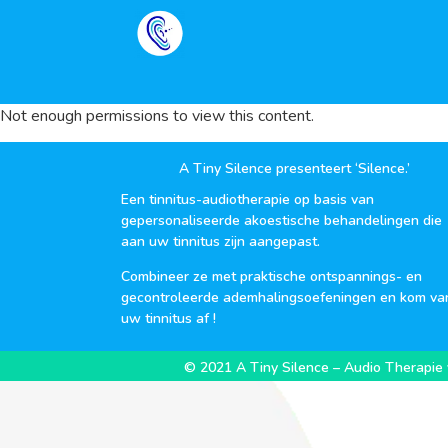
Not enough permissions to view this content.
A Tiny Silence presenteert ‘Silence.’
Een tinnitus-audiotherapie op basis van
gepersonaliseerde akoestische behandelingen die
aan uw tinnitus zijn aangepast.
Combineer ze met praktische ontspannings- en
gecontroleerde ademhalingsoefeningen en kom va
uw tinnitus af !
© 2021 A Tiny Silence – Audio Therapie 