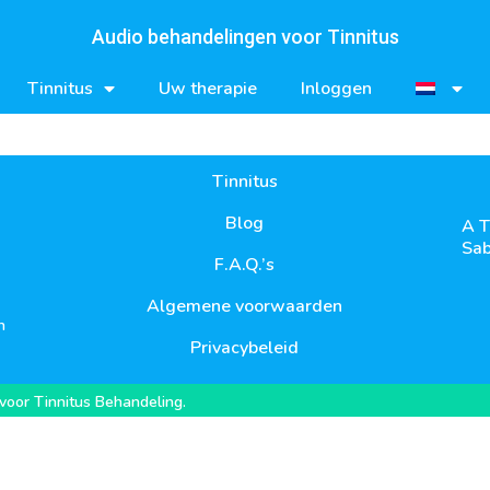
Audio behandelingen voor Tinnitus
Tinnitus
Uw therapie
Inloggen
Tinnitus
Blog
A T
Sab
F.A.Q.’s
Algemene voorwaarden
n
Privacybeleid
voor Tinnitus Behandeling.