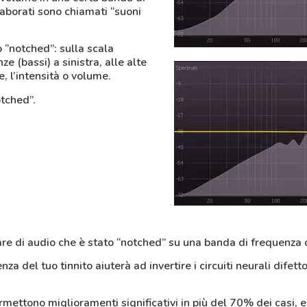
laborati sono chiamati “suoni
 “notched”: sulla scala
e (bassi) a sinistra, alle alte
e, l’intensità o volume.
otched”.
re di audio che è stato “notched” su una banda di frequenza c
a del tuo tinnito aiuterà ad invertire i circuiti neurali difett
ettono miglioramenti significativi in più del 70% dei casi, e