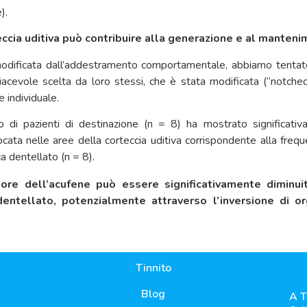
).
eccia uditiva può contribuire alla generazione e al manteni
modificata dall’addestramento comportamentale, abbiamo tentato
piacevole scelta da loro stessi, che è stata modificata (“notc
 individuale.
 di pazienti di destinazione (n = 8) ha mostrato significat
cata nelle aree della corteccia uditiva corrispondente alla freque
 dentellato (n = 8).
umore dell’acufene può essere significativamente diminu
entellato, potenzialmente attraverso l’inversione di org
Tinnito
Blog
A T