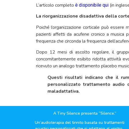
L’articolo completo
(in inglese
è disponibile qui
La riorganizzazione disadattiva della cort
Poiché l’organizzazione corticale può essere 
pazienti affetti da acufene cronico a musica 
frequenza che circonda la frequenza dell’acufene
Dopo 12 mesi di ascolto regolare, il gruppo
concomitantemente esibito ridotta attività evo
ricevuto un analogo trattamento placebo musica
Questi risultati indicano che il r
personalizzato trattamento audio d
maladattativa.
A Tiny Silence presenta “Silence.”
Un’audioterapia del tinnito basata su trattamenti
acustici personalizzati che si adattano al vostro