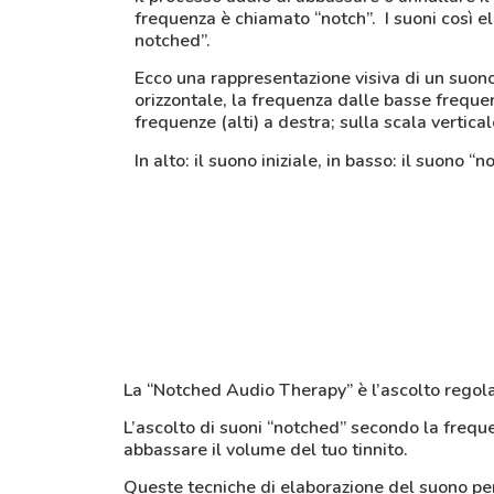
frequenza è chiamato “notch”. I suoni così e
notched”.
Ecco una rappresentazione visiva di un suono
orizzontale, la frequenza dalle basse frequenz
frequenze (alti) a destra; sulla scala vertical
In alto: il suono iniziale, in basso: il suono “n
La “Notched Audio Therapy” è l’ascolto regola
L’ascolto di suoni “notched” secondo la frequenz
abbassare il volume del tuo tinnito.
Queste tecniche di elaborazione del suono perm