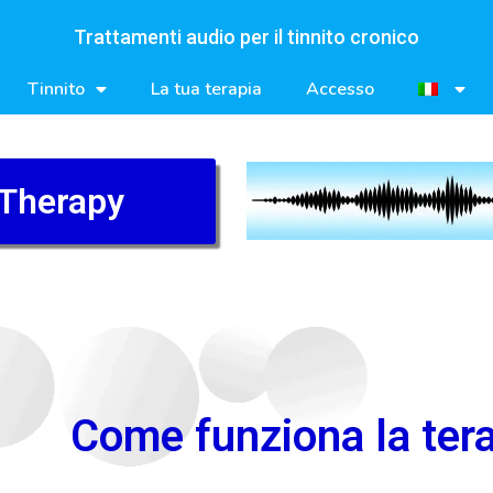
Trattamenti audio per il tinnito cronico
Tinnito
La tua terapia
Accesso
 Therapy
Come funziona la terap