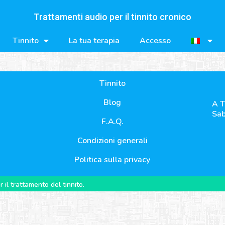
Trattamenti audio per il tinnito cronico
Tinnito
La tua terapia
Accesso
Tinnito
Blog
A T
Sab
F.A.Q.
Condizioni generali
Politica sulla privacy
il trattamento del tinnito.