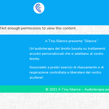
Not enough permissions to view this content.
A Tiny Silence presenta “Silence.”
Un’audioterapia del tinnito basata su trattamenti
acustici personalizzati che si adattano al vostro
tinnito.
Associateli a pratici esercizi di rilassamento e di
respirazione controllata e liberatevi del vostro
acufene!
© 2021 A Tiny Silence – Audioterapia per 