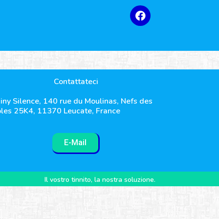
Contattateci
iny Silence, 140 rue du Moulinas, Nefs des
les 25K4, 11370 Leucate, France
E-Mail
Il vostro tinnito, la nostra soluzione.