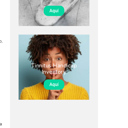
Aquí
o,
Tinnitus Handicap
Inventory
Aquí
la