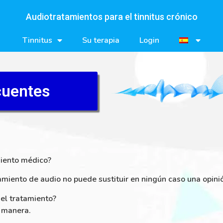
Audiotratamientos para el tinnitus crónico
Tinnitus
Su terapia
Login
cuentes
miento médico?
tamiento de audio no puede sustituir en ningún caso una opin
 el tratamiento?
a manera.