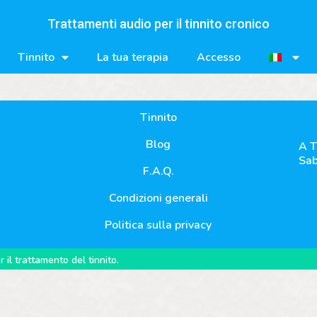
Trattamenti audio per il tinnito cronico
Tinnito
La tua terapia
Accesso
Tinnito
Blog
A T
Sab
F.A.Q.
Condizioni generali
Politica sulla privacy
il trattamento del tinnito.