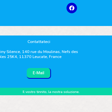
Contattateci
iny Silence, 140 rue du Moulinas, Nefs des
les 25K4, 11370 Leucate, France
E-Mail
Il vostro tinnito, la nostra soluzione.