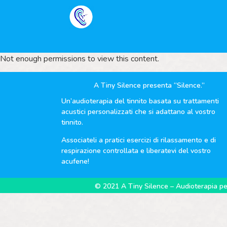
Not enough permissions to view this content.
A Tiny Silence presenta “Silence.”
Un’audioterapia del tinnito basata su trattamenti
acustici personalizzati che si adattano al vostro
tinnito.
Associateli a pratici esercizi di rilassamento e di
respirazione controllata e liberatevi del vostro
acufene!
© 2021 A Tiny Silence – Audioterapia per 