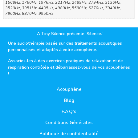
1568Hz, 1760Hz, 1976Hz, 2217Hz, 2489Hz, 2794Hz, 3136Hz,
3520Hz, 3951Hz, 4435Hz, 4980Hz, 5590Hz, 6270Hz, 7040Hz,
7900Hz, 8870Hz, 9950Hz
A Tiny Silence présente ‘Silence.’
Une audiothérapie basée sur des traitements acoustiques
personnalisés et adaptés à votre acouphène.
Associez-les à des exercices pratiques de relaxation et de
respiration contrôlée et débarrassez-vous de vos acouphènes
!
Acouphène
Blog
F.A.Q.’s
Conditions Générales
Politique de confidentialité