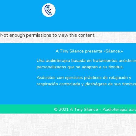
Not enough permissions to view this content.
A Tiny Silence presenta «Silence.»
Una audioterapia basada en tratamientos acústico
personalizados que se adaptan a su tinnitus.
Asócielos con ejercicios prácticos de relajación y
respiración controlada y ¡deshágase de sus tinnitus
© 2021 A Tiny Silence – Audioterapia para 