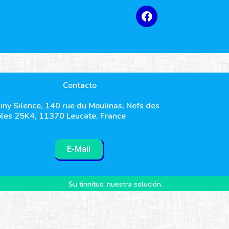
Contacto
iny Silence, 140 rue du Moulinas, Nefs des
les 25K4, 11370 Leucate, France
E-Mail
Su tinnitus, nuestra solución.