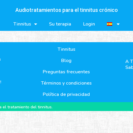
Audiotratamientos para el tinnitus crónico
Tinnitus
Su terapia
Login
Tinnitus
s
Blog
A T
Sab
Preguntas frecuentes
!
Términos y condiciones
Política de privacidad
el tratamiento del tinnitus.