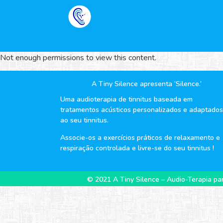
Not enough permissions to view this content.
A Tiny Silence apresenta ‘Silence.’
Uma audioterapia de tinnitus baseada em
tratamentos acústicos personalizados e adaptados
ao seu tinnitus.
Associe-os a exercícios práticos de relaxamento e
respiração controlada e livre-se do seu tinnitus !
© 2021 A Tiny Silence – Audio-Terapia par