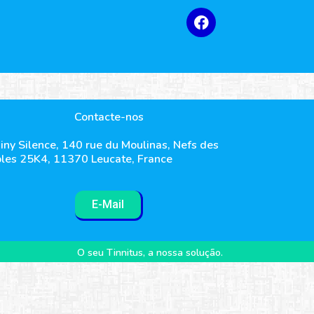
Contacte-nos
iny Silence, 140 rue du Moulinas, Nefs des
les 25K4, 11370 Leucate, France
E-Mail
O seu Tinnitus, a nossa solução.