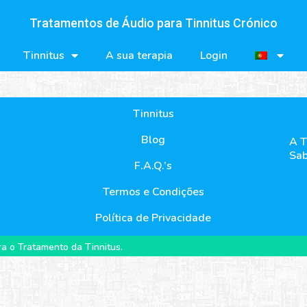
Tratamentos de Áudio para Tinnitus Crónico
Tinnitus
A sua terapia
Login
Tinnitus
Blog
A T
Sab
F.A.Q.’s
Termos e Condições
Política de Privacidade
a o Tratamento da Tinnitus.