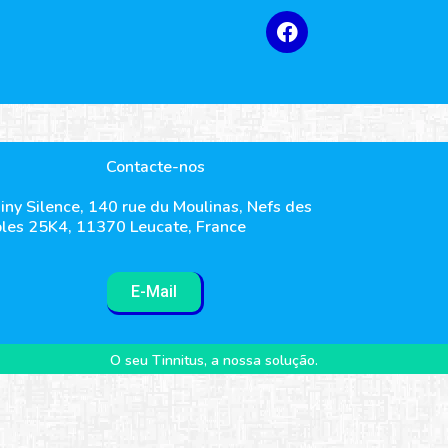
Contacte-nos
iny Silence, 140 rue du Moulinas, Nefs des
les 25K4, 11370 Leucate, France
E-Mail
O seu Tinnitus, a nossa solução.