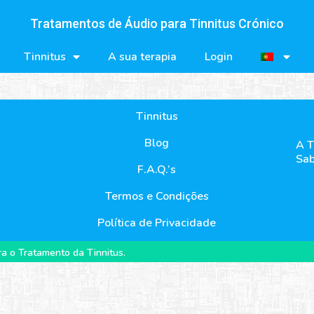
Tratamentos de Áudio para Tinnitus Crónico
Tinnitus
A sua terapia
Login
Tinnitus
Blog
A T
Sab
F.A.Q.’s
Termos e Condições
Política de Privacidade
a o Tratamento da Tinnitus.