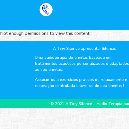
Not enough permissions to view this content.
A Tiny Silence apresenta ‘Silence.’
Uma audioterapia de tinnitus baseada em
tratamentos acústicos personalizados e adaptados
ao seu tinnitus.
Associe-os a exercícios práticos de relaxamento e
respiração controlada e livre-se do seu tinnitus !
© 2021 A Tiny Silence – Audio-Terapia par