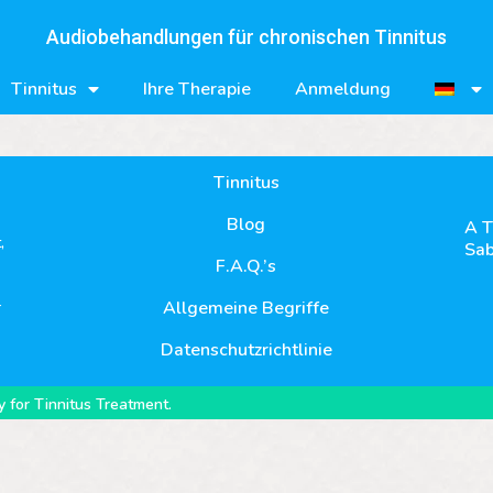
Audiobehandlungen für chronischen Tinnitus
Tinnitus
Ihre Therapie
Anmeldung
Tinnitus
Blog
A T
,
Sab
F.A.Q.’s
-
Allgemeine Begriffe
Datenschutzrichtlinie
 for Tinnitus Treatment.