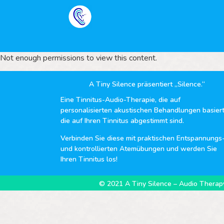
Not enough permissions to view this content.
A Tiny Silence präsentiert „Silence.“
Eine Tinnitus-Audio-Therapie, die auf
personalisierten akustischen Behandlungen basiert
die auf Ihren Tinnitus abgestimmt sind.
Verbinden Sie diese mit praktischen Entspannungs
und kontrollierten Atemübungen und werden Sie
Ihren Tinnitus los!
© 2021 A Tiny Silence – Audio Therapy