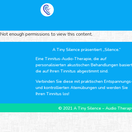
Not enough permissions to view this content.
A Tiny Silence präsentiert „Silence.“
Eine Tinnitus-Audio-Therapie, die auf
personalisierten akustischen Behandlungen basiert
die auf Ihren Tinnitus abgestimmt sind.
Verbinden Sie diese mit praktischen Entspannungs
und kontrollierten Atemübungen und werden Sie
Ihren Tinnitus los!
© 2021 A Tiny Silence – Audio Therapy