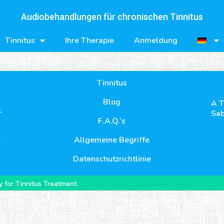
Audiobehandlungen für chronischen Tinnitus
Tinnitus
Ihre Therapie
Anmeldung
Tinnitus
Blog
A T
,
Sab
F.A.Q.’s
-
Allgemeine Begriffe
Datenschutzrichtlinie
 for Tinnitus Treatment.