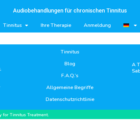
Audiobehandlungen für chronischen Tinnitus
Tinnitus
Ihre Therapie
Anmeldung
Tinnitus
Blog
A T
,
Sab
F.A.Q.’s
-
Allgemeine Begriffe
Datenschutzrichtlinie
 for Tinnitus Treatment.