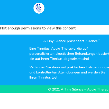
Not enough permissions to view this content.
A Tiny Silence präsentiert „Silence.“
Eine Tinnitus-Audio-Therapie, die auf
personalisierten akustischen Behandlungen basiert
die auf Ihren Tinnitus abgestimmt sind.
Verbinden Sie diese mit praktischen Entspannungs
und kontrollierten Atemübungen und werden Sie
Ihren Tinnitus los!
© 2021 A Tiny Silence – Audio Therapy